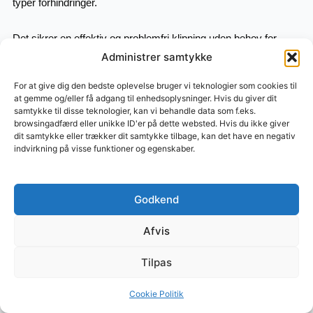
typer forhindringer.
Det sikrer en effektiv og problemfri klipning uden behov for
manuel indgriben – selv i haver med mange objekter.
Administrer samtykke
For at give dig den bedste oplevelse bruger vi teknologier som cookies til
Præcision i topklasse
at gemme og/eller få adgang til enhedsoplysninger. Hvis du giver dit
samtykke til disse teknologier, kan vi behandle data som f.eks.
browsingadfærd eller unikke ID'er på dette websted. Hvis du ikke giver
Robotten er udstyret med avanceret teknologi som EFLS 2.0
dit samtykke eller trækker dit samtykke tilbage, kan det have en negativ
og Vision-enhanced systemer, der sikrer en ekstremt præcis
indvirkning på visse funktioner og egenskaber.
positionering ned til centimeter-niveau.
Selv i haver med høje træer eller udfordrende omgivelser
Godkend
leverer den en stabil og nøjagtig klipning.
Afvis
Nem styring via app
Tilpas
Med den intuitive Navimow-app får du fuld kontrol direkte fra
Cookie Politik
din smartphone. Her kan du nemt: