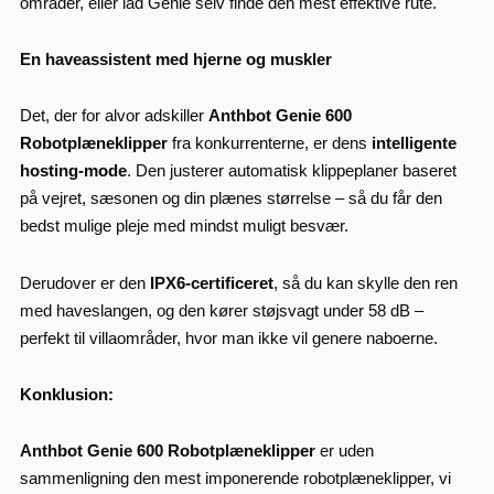
områder, eller lad Genie selv finde den mest effektive rute.
En haveassistent med hjerne og muskler
Det, der for alvor adskiller
Anthbot Genie 600
Robotplæneklipper
fra konkurrenterne, er dens
intelligente
hosting-mode
. Den justerer automatisk klippeplaner baseret
på vejret, sæsonen og din plænes størrelse – så du får den
bedst mulige pleje med mindst muligt besvær.
Derudover er den
IPX6-certificeret
, så du kan skylle den ren
med haveslangen, og den kører støjsvagt under 58 dB –
perfekt til villaområder, hvor man ikke vil genere naboerne.
Konklusion:
Anthbot Genie 600 Robotplæneklipper
er uden
sammenligning den mest imponerende robotplæneklipper, vi