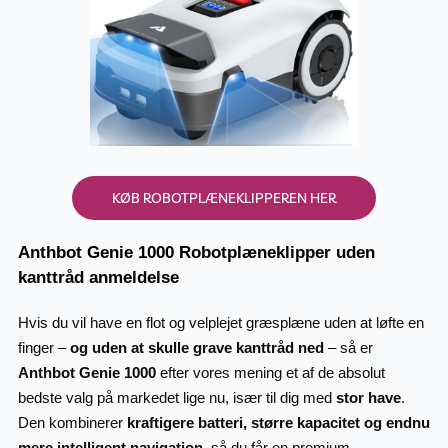
KØB ROBOTPLÆNEKLIPPEREN HER
Anthbot Genie 1000 Robotplæneklipper uden
kanttråd anmeldelse
Hvis du vil have en flot og velplejet græsplæne uden at løfte en
finger –
og uden at skulle grave kanttråd ned
– så er
Anthbot Genie 1000
efter vores mening et af de absolut
bedste valg på markedet lige nu, især til dig med
stor have
.
Den kombinerer
kraftigere batteri, større kapacitet og endnu
mere intelligent navigation
, så du får en premium