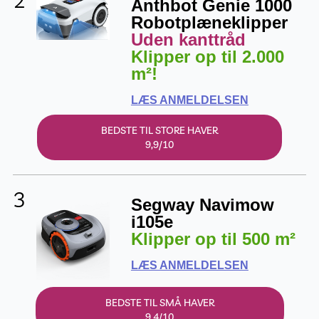
2
Anthbot Genie 1000
Robotplæneklipper
Uden kanttråd
Klipper op til 2.000
m²!
LÆS ANMELDELSEN
BEDSTE TIL STORE HAVER
9,9/10
3
Segway Navimow
i105e
Klipper op til 500 m²
LÆS ANMELDELSEN
BEDSTE TIL SMÅ HAVER
9,4/10