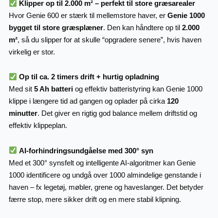
Klipper op til 2.000 m² – perfekt til store græsarealer
Hvor Genie 600 er stærk til mellemstore haver, er
Genie 1000
bygget til store græsplæner
. Den kan håndtere op til
2.000
m²
, så du slipper for at skulle “opgradere senere”, hvis haven
virkelig er stor.
Op til ca. 2 timers drift + hurtig opladning
Med sit
5 Ah batteri
og effektiv batteristyring kan Genie 1000
klippe i længere tid ad gangen og oplader på cirka
120
minutter
. Det giver en rigtig god balance mellem driftstid og
effektiv klippeplan.
AI-forhindringsundgåelse med 300° syn
Med et 300° synsfelt og intelligente AI-algoritmer kan Genie
1000 identificere og undgå over 1000 almindelige genstande i
haven – fx legetøj, møbler, grene og haveslanger. Det betyder
færre stop, mere sikker drift og en mere stabil klipning.