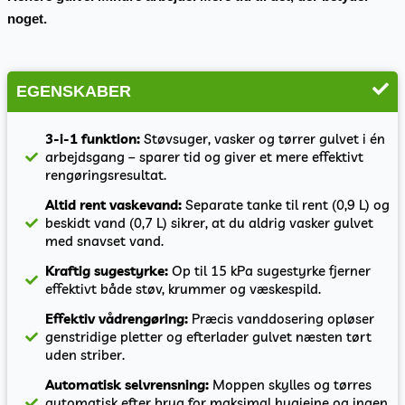
noget.
EGENSKABER
3-i-1 funktion:
Støvsuger, vasker og tørrer gulvet i én
arbejdsgang – sparer tid og giver et mere effektivt
rengøringsresultat.
Altid rent vaskevand:
Separate tanke til rent (0,9 L) og
beskidt vand (0,7 L) sikrer, at du aldrig vasker gulvet
med snavset vand.
Kraftig sugestyrke:
Op til 15 kPa sugestyrke fjerner
effektivt både støv, krummer og væskespild.
Effektiv vådrengøring:
Præcis vanddosering opløser
genstridige pletter og efterlader gulvet næsten tørt
uden striber.
Automatisk selvrensning:
Moppen skylles og tørres
automatisk efter brug for maksimal hygiejne og ingen