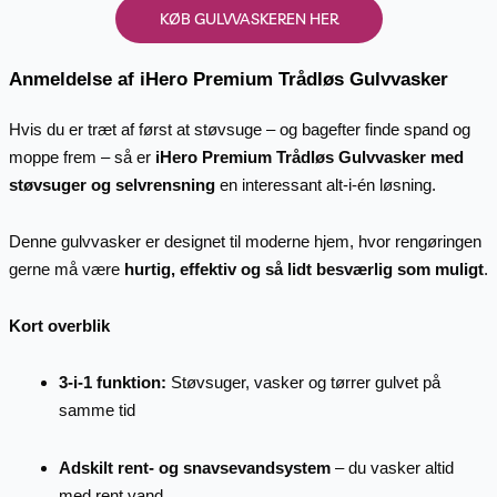
KØB GULVVASKEREN HER
Anmeldelse af iHero Premium Trådløs Gulvvasker
Hvis du er træt af først at støvsuge – og bagefter finde spand og
moppe frem – så er
iHero Premium Trådløs Gulvvasker med
støvsuger og selvrensning
en interessant alt-i-én løsning.
Denne gulvvasker er designet til moderne hjem, hvor rengøringen
gerne må være
hurtig, effektiv og så lidt besværlig som muligt
.
Kort overblik
3-i-1 funktion:
Støvsuger, vasker og tørrer gulvet på
samme tid
Adskilt rent- og snavsevandsystem
– du vasker altid
med rent vand