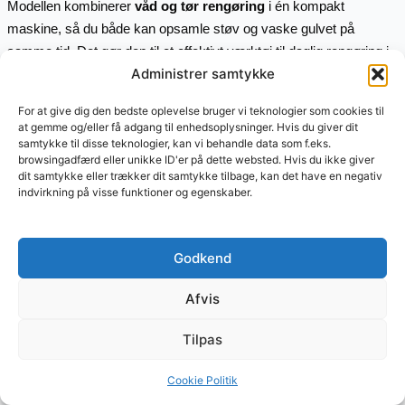
Modellen kombinerer
våd og tør rengøring
i én kompakt
maskine, så du både kan opsamle støv og vaske gulvet på
samme tid. Det gør den til et effektivt værktøj til daglig rengøring i
Administrer samtykke
hjem med børn, kæledyr eller bare almindeligt hverdagsliv.
For at give dig den bedste oplevelse bruger vi teknologier som cookies til
Smart to-tank system for renere resultat
at gemme og/eller få adgang til enhedsoplysninger. Hvis du giver dit
samtykke til disse teknologier, kan vi behandle data som f.eks.
browsingadfærd eller unikke ID'er på dette websted. Hvis du ikke giver
En af Kärchers styrker er det
to-tank system
, som holder
rent og
dit samtykke eller trækker dit samtykke tilbage, kan det have en negativ
snavset vand adskilt
. Det betyder, at du altid vasker med frisk
indvirkning på visse funktioner og egenskaber.
vand, mens skidtet opsamles i en separat beholder.
Rentvandsbeholderen rummer
0,4 liter
, og spildevandstanken
0,2
liter
, hvilket passer fint til et rengøringsareal på op til
175 m²
pr.
Godkend
opladning.
Afvis
Stærk rengøring med stille drift
Tilpas
Med en
boost-tilstand
kan FC 7 Cordless klare selv genstridige
Cookie Politik
pletter – ideelt til køkken eller entré, hvor snavs hurtigt samler sig.