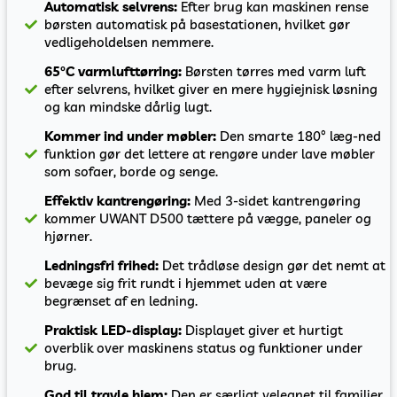
Automatisk selvrens:
Efter brug kan maskinen rense
børsten automatisk på basestationen, hvilket gør
vedligeholdelsen nemmere.
65°C varmlufttørring:
Børsten tørres med varm luft
efter selvrens, hvilket giver en mere hygiejnisk løsning
og kan mindske dårlig lugt.
Kommer ind under møbler:
Den smarte 180° læg-ned
funktion gør det lettere at rengøre under lave møbler
som sofaer, borde og senge.
Effektiv kantrengøring:
Med 3-sidet kantrengøring
kommer UWANT D500 tættere på vægge, paneler og
hjørner.
Ledningsfri frihed:
Det trådløse design gør det nemt at
bevæge sig frit rundt i hjemmet uden at være
begrænset af en ledning.
Praktisk LED-display:
Displayet giver et hurtigt
overblik over maskinens status og funktioner under
brug.
God til travle hjem:
Den er særligt velegnet til familier,