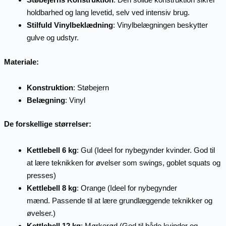
holdbarhed og lang levetid, selv ved intensiv brug.
Stilfuld Vinylbeklædning
: Vinylbelægningen beskytter
gulve og udstyr.
Materiale:
Konstruktion
: Støbejern
Belægning
: Vinyl
De forskellige størrelser:
Kettlebell 6 kg
: Gul (Ideel for nybegynder kvinder. God til
at lære teknikken for øvelser som swings, goblet squats og
presses)
Kettlebell 8 kg
: Orange (Ideel for nybegynder
mænd. Passende til at lære grundlæggende teknikker og
øvelser.)
Kettlebell 12 kg
: Mørkerød (God til både kvinder og