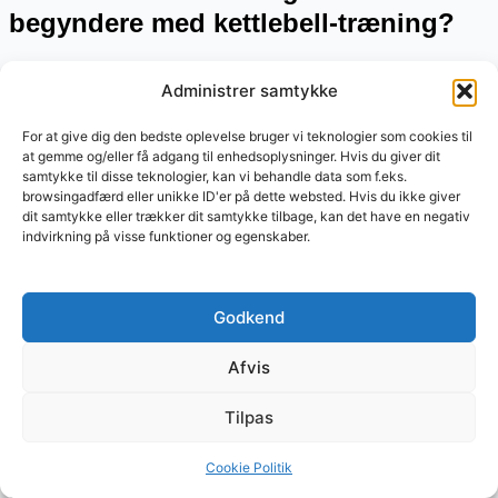
begyndere med kettlebell-træning?
Ja, der er nogle generelle retningslinjer for begyndere inden for
Administrer samtykke
kettlebell-træning. Her er nogle anbefalinger baseret på køn og
styrkeniveau:
For at give dig den bedste oplevelse bruger vi teknologier som cookies til
at gemme og/eller få adgang til enhedsoplysninger. Hvis du giver dit
samtykke til disse teknologier, kan vi behandle data som f.eks.
Standardvægte for begyndere
browsingadfærd eller unikke ID'er på dette websted. Hvis du ikke giver
dit samtykke eller trækker dit samtykke tilbage, kan det have en negativ
indvirkning på visse funktioner og egenskaber.
Kvinder
:
Nybegyndere
: 4 kg og 6 kg
Godkend
Let øvede
: 8 kg og 12 kg
Mænd
:
Afvis
Nybegyndere
: 8 kg og 12 kg
Tilpas
Let øvede
: 12 kg og 16 kg
Cookie Politik
Anbefalinger: