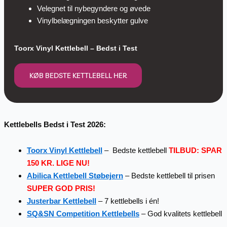
Velegnet til nybegyndere og øvede
Vinylbelægningen beskytter gulve
Toorx Vinyl Kettlebell – Bedst i Test
KØB BEDSTE KETTLEBELL HER
Kettlebells Bedst i Test 2026:
Toorx Vinyl Kettlebell
– Bedste kettlebell
TILBUD: SPAR
150 KR. LIGE NU!
Abilica Kettlebell Støbejern
– Bedste kettlebell til prisen
SUPER GOD PRIS!
Justerbar Kettlebell
– 7 kettlebells i én!
SQ&SN Competition Kettlebells
– God kvalitets kettlebell