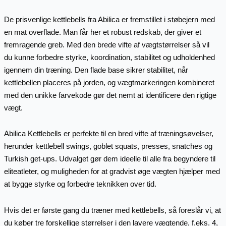
De prisvenlige kettlebells fra Abilica er fremstillet i støbejern med
en mat overflade. Man får her et robust redskab, der giver et
fremragende greb. Med den brede vifte af vægtstørrelser så vil
du kunne forbedre styrke, koordination, stabilitet og udholdenhed
igennem din træning. Den flade base sikrer stabilitet, når
kettlebellen placeres på jorden, og vægtmarkeringen kombineret
med den unikke farvekode gør det nemt at identificere den rigtige
vægt.
Abilica Kettlebells er perfekte til en bred vifte af træningsøvelser,
herunder kettlebell swings, goblet squats, presses, snatches og
Turkish get-ups. Udvalget gør dem ideelle til alle fra begyndere til
eliteatleter, og muligheden for at gradvist øge vægten hjælper med
at bygge styrke og forbedre teknikken over tid.
Hvis det er første gang du træner med kettlebells, så foreslår vi, at
du køber tre forskellige størrelser i den lavere vægtende, f.eks. 4,