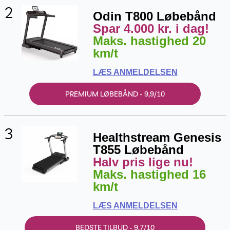
2
Odin T800 Løbebånd
Spar 4.000 kr. i dag!
Maks. hastighed 20
km/t
LÆS ANMELDELSEN
PREMIUM LØBEBÅND - 9,9/10
3
Healthstream Genesis
T855 Løbebånd
Halv pris lige nu!
Maks. hastighed 16
km/t
LÆS ANMELDELSEN
BEDSTE TILBUD - 9,7/10