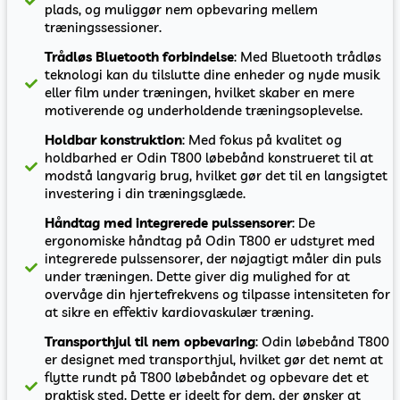
plads, og muliggør nem opbevaring mellem
træningssessioner.
Trådløs Bluetooth forbindelse
: Med Bluetooth trådløs
teknologi kan du tilslutte dine enheder og nyde musik
eller film under træningen, hvilket skaber en mere
motiverende og underholdende træningsoplevelse.
Holdbar konstruktion
: Med fokus på kvalitet og
holdbarhed er Odin T800 løbebånd konstrueret til at
modstå langvarig brug, hvilket gør det til en langsigtet
investering i din træningsglæde.
Håndtag med integrerede pulssensorer
: De
ergonomiske håndtag på Odin T800 er udstyret med
integrerede pulssensorer, der nøjagtigt måler din puls
under træningen. Dette giver dig mulighed for at
overvåge din hjertefrekvens og tilpasse intensiteten for
at sikre en effektiv kardiovaskulær træning.
Transporthjul til nem opbevaring
: Odin løbebånd T800
er designet med transporthjul, hvilket gør det nemt at
flytte rundt på T800 løbebåndet og opbevare det et
praktisk sted. Dette er ideelt for dem, der ønsker at