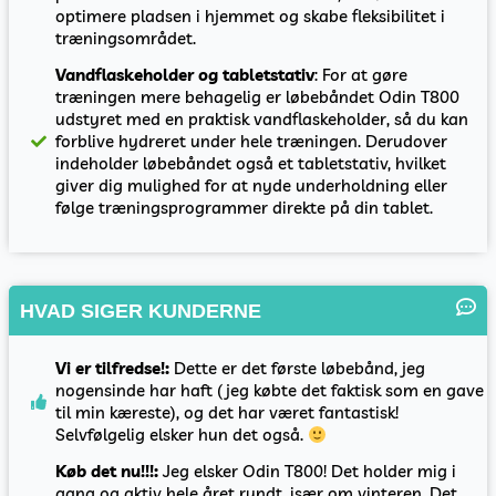
optimere pladsen i hjemmet og skabe fleksibilitet i
træningsområdet.
Vandflaskeholder og tabletstativ
: For at gøre
træningen mere behagelig er løbebåndet Odin T800
udstyret med en praktisk vandflaskeholder, så du kan
forblive hydreret under hele træningen. Derudover
indeholder løbebåndet også et tabletstativ, hvilket
giver dig mulighed for at nyde underholdning eller
følge træningsprogrammer direkte på din tablet.
HVAD SIGER KUNDERNE
Vi er tilfredse!:
Dette er det første løbebånd, jeg
nogensinde har haft (jeg købte det faktisk som en gave
til min kæreste), og det har været fantastisk!
Selvfølgelig elsker hun det også.
Køb det nu!!!:
Jeg elsker Odin T800! Det holder mig i
gang og aktiv hele året rundt, især om vinteren. Det