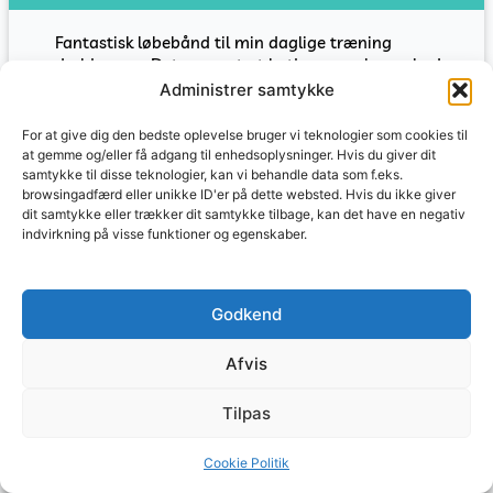
Fantastisk løbebånd til min daglige træning
derhjemme. Det er nemt at betjene og giver mig den
perfekte træning, selv når vejret ikke tillader udendørs
Administrer samtykke
løb.
For at give dig den bedste oplevelse bruger vi teknologier som cookies til
Jeg har brugt dette løbebånd i et par uger nu og jeg er
at gemme og/eller få adgang til enhedsoplysninger. Hvis du giver dit
virkelig imponeret over kvaliteten. Det er solidt og har
samtykke til disse teknologier, kan vi behandle data som f.eks.
en god stor løbeflade.
browsingadfærd eller unikke ID'er på dette websted. Hvis du ikke giver
dit samtykke eller trækker dit samtykke tilbage, kan det have en negativ
Vi købte dette løbebånd sammen som en del af vores
indvirkning på visse funktioner og egenskaber.
fitnessrejse og det har virkelig været en gamechanger.
Det er nemt at sætte op og vi nyder at træne sammen
derhjemme.
Godkend
Jeg har brugt dette løbebånd til at komme tilbage i
form efter en knæskade og det har virkelig været en
Afvis
stor hjælp. Jeg kan styre tempoet og hældningen, så
det passer til min rehabilitering.
Tilpas
Som en travl mor har dette løbebånd gjort det nemt
for mig at passe min træning ind i min hektiske
Cookie Politik
hverdag. Det er også fantastisk at have derhjemme,