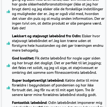
har gode sikkerhedsforanstaltninger (ikke at jeg har
brugt dem) og jeg elsker alle de forskellige indstillinger
og muligheder der er. Jeg er også vild med, hvordan
det viser din puls og al mulig anden information. Der er
ingen tvivl om, at dette produkt er alle pengene værd.
Køb det!
Lækkert og støjsvagt løbebånd fra Odin:
Elsker hvor
støjsvagt løbebåndet er! Jeg kan træne uden at
forstyrre hele husstanden og det gør træningen endnu
mere behagelig.
God kvalitet:
Fik dette løbebånd for nogle uger siden
og har brugt det dagligt. Det er perfekt til let jogging;
det føles ret solidt, og jeg vil sige, at støjniveauet er
omkring det samme som fitnesscentrets løbebånd.
Super budgetvenligt løbebånd:
Købte dette til mine
forældre i begyndelsen af pandemien og har ikke
fortrudt det. Jeg får nu et til mit eget hjem. Tre år
senere kører mine forældres løbebånd stadig godt.
Fantastisk løbebånd
: Odin løbebåndet imponerer mig