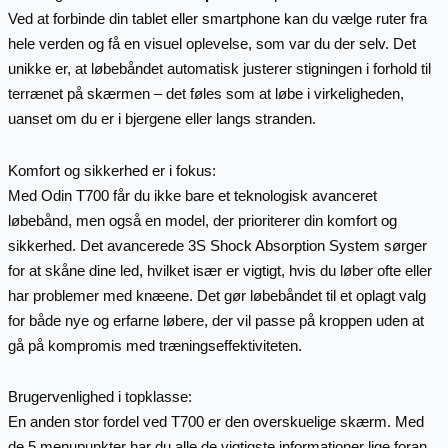
Ved at forbinde din tablet eller smartphone kan du vælge ruter fra
hele verden og få en visuel oplevelse, som var du der selv. Det
unikke er, at løbebåndet automatisk justerer stigningen i forhold til
terrænet på skærmen – det føles som at løbe i virkeligheden,
uanset om du er i bjergene eller langs stranden.
Komfort og sikkerhed er i fokus:
Med Odin T700 får du ikke bare et teknologisk avanceret
løbebånd, men også en model, der prioriterer din komfort og
sikkerhed. Det avancerede 3S Shock Absorption System sørger
for at skåne dine led, hvilket især er vigtigt, hvis du løber ofte eller
har problemer med knæene. Det gør løbebåndet til et oplagt valg
for både nye og erfarne løbere, der vil passe på kroppen uden at
gå på kompromis med træningseffektiviteten.
Brugervenlighed i topklasse:
En anden stor fordel ved T700 er den overskuelige skærm. Med
de 5 menupunkter har du alle de vigtigste informationer lige foran